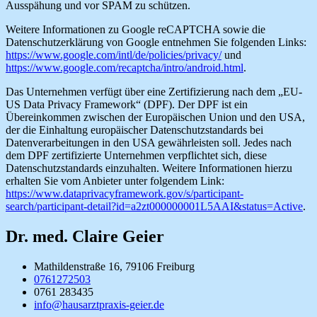
Ausspähung und vor SPAM zu schützen.
Weitere Informationen zu Google reCAPTCHA sowie die
Datenschutzerklärung von Google entnehmen Sie folgenden Links:
https://www.google.com/intl/de/policies/privacy/
und
https://www.google.com/recaptcha/intro/android.html
.
Das Unternehmen verfügt über eine Zertifizierung nach dem „EU-
US Data Privacy Framework“ (DPF). Der DPF ist ein
Übereinkommen zwischen der Europäischen Union und den USA,
der die Einhaltung europäischer Datenschutzstandards bei
Datenverarbeitungen in den USA gewährleisten soll. Jedes nach
dem DPF zertifizierte Unternehmen verpflichtet sich, diese
Datenschutzstandards einzuhalten. Weitere Informationen hierzu
erhalten Sie vom Anbieter unter folgendem Link:
https://www.dataprivacyframework.gov/s/participant-
search/participant-detail?id=a2zt000000001L5AAI&status=Active
.
Dr. med. Claire Geier
Mathildenstraße 16, 79106 Freiburg
0761272503
0761 283435
info@hausarztpraxis-geier.de